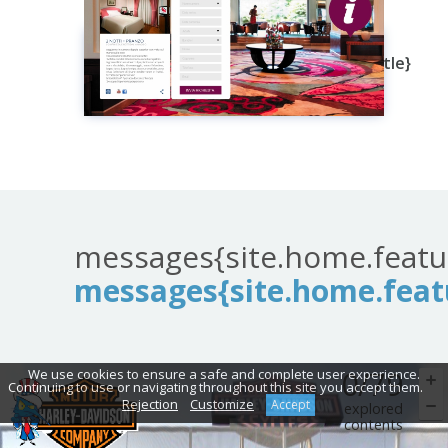
messages{site.home.plugins.hotel.title}
messagesGuarda
Plugin
messages{site.home.featur
messages{site.home.featu