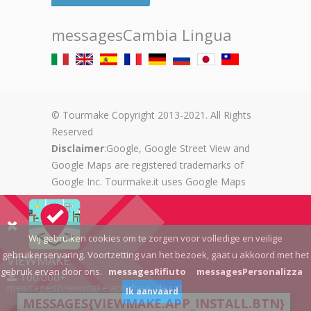
messagesCambia Lingua
© Tourmake Copyright 2013-2021. All Rights
Reserved
Disclaimer
:Google, Google Street View and
Google Maps are registered trademarks of
Google Inc. Tourmake.it uses Google Maps
API services.
P.iva 08043360729
Wij gebruiken cookies om te zorgen voor volledige en veilige
Algemene voorwaarden
gebruikerservaring. Voortzetting van het bezoek, gaat u akkoord met het
Informativa sulla privacy
VIEWMAKE
gebruik ervan door ons.
messagesRifiuto
messagesPersonalizza
Informativa sui cookie
100.000+
messages{viewmake.app.free_desc}
Ik aanvaard
MESSAGES{VIEWMAKE.APP_INSTALL.BTN}