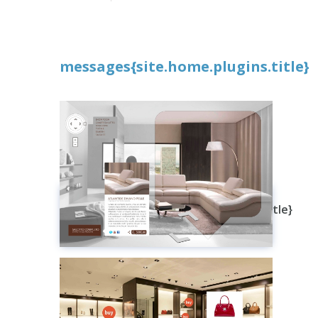
messages{site.home.plugins.title}
messages{site.home.plugins.areas.title}
messagesGuarda
Plugin