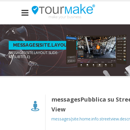
MESSAGES{SITE.LAYOUT.SLIDE-XR.TITLE}
MESSAGES{SITE.LAYOUT.SLIDE-
XR.SUBTITLE}
messagesPubblica su Stre
View
messages{site.home.info.streetview.descr