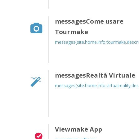
messagesCome usare
Tourmake
messages{site.home.info.tourmake.descri
messagesRealtà Virtuale
messages{site.home.info.virtualreality.des
Viewmake App